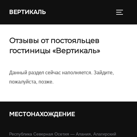
Перейти
ВЕРТИКАЛЬ
к
ПЕРЕКЛ
содержимому
Отзывы от постояльцев
гостиницы «Вертикаль»
Данный раздел сейчас наполняется. Зайдите,
пожалуйста, позже.
МЕСТОНАХОЖДЕНИЕ
Республика Северная Осетия — Алания, Алагирский